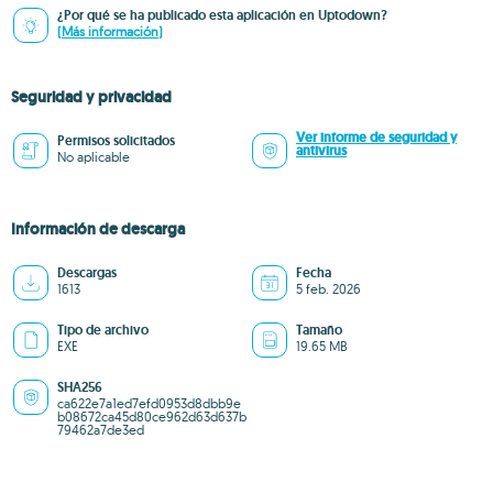
¿Por qué se ha publicado esta aplicación en Uptodown?
(Más información)
Seguridad y privacidad
Ver informe de seguridad y
Permisos solicitados
antivirus
No aplicable
Información de descarga
Descargas
Fecha
1613
5 feb. 2026
Tipo de archivo
Tamaño
EXE
19.65 MB
SHA256
ca622e7a1ed7efd0953d8dbb9e
b08672ca45d80ce962d63d637b
79462a7de3ed