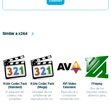
COMENTAR
Similar a x264
K-Lite Codec Pack
K-Lite Codec Pack
AV1 Video
FFmpeg
(Standard)
(Mega)
Extension
Uno de los
El paquete de
Olvídate de los
Reproduce y
mejores códecs
códecs más
problemas de
comprime
abiertos para
completo
reproducción con
contenido con
reproducir vídeo
este
codec AV1 en
recomendable kit
Windows