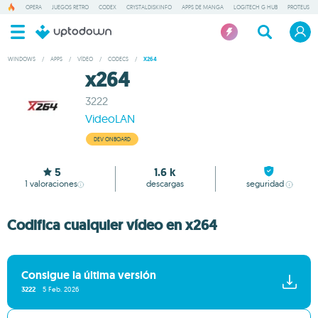
OPERA
JUEGOS RETRO
CODEX
CRYSTALDISKINFO
APPS DE MANGA
LOGITECH G HUB
PROTEUS
WINDOWS
/
APPS
/
VÍDEO
/
CODECS
/
X264
x264
3222
VideoLAN
DEV ONBOARD
5
1.6 k
1
valoraciones
descargas
seguridad
Codifica cualquier vídeo en x264
Consigue la última versión
3222
5 Feb. 2026